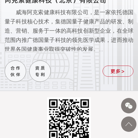
威海
阿克索健康科技有限公司
，是一家依托德国
量子科技核心技术，集德国量子健康产品的研发、制
造、营销、服务于一体的高科技创新型企业，在全球
范围内推广德国量子科技的领先医学成果，进而推动
世界各国健康事业取得突破性的发展。
威海
阿克索健康科技有限公司
秉承“关爱健康，
善行天下”的企业宗旨，积极响应“健康中国”的国家
合 作
资 质
更多＞
伙 伴
专 利
政策方针，将德国量子能量波的激发人体自愈系统特
性与中国传统中医的穴位保健治疗功效相结合，开展
将东西方尖端科技整合应用于人体健康的科学研究，
拥有多个自主研发的健康产品专利品牌。阿克索品牌
系列的德国量子科技产品，有效激发健康活力，提升
生命品质，受到了业内专家的认可和消费者的赞誉。
健康是促进人类全面发展的必然要求，是经济社