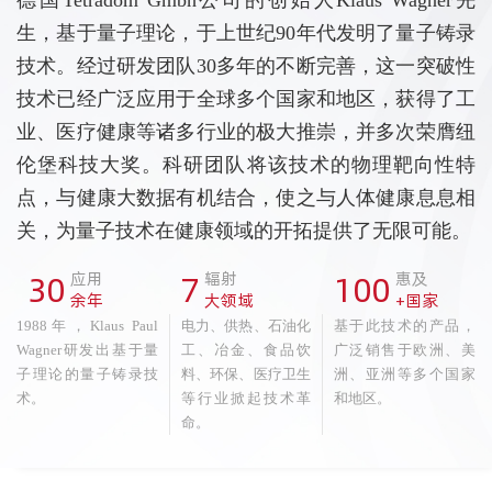
德国Tetradom Gmbh公司的创始人Klaus Wagner先
生，基于量子理论，于上世纪90年代发明了量子铸录
技术。经过研发团队30多年的不断完善，这一突破性
技术已经广泛应用于全球多个国家和地区，获得了工
业、医疗健康等诸多行业的极大推崇，并多次荣膺纽
伦堡科技大奖。科研团队将该技术的物理靶向性特
点，与健康大数据有机结合，使之与人体健康息息相
关，为量子技术在健康领域的开拓提供了无限可能。
30
应用
7
辐射
100
惠及
余年
大领域
+国家
1988年，Klaus Paul
电力、供热、石油化
基于此技术的产品，
Wagner研发出基于量
工、冶金、食品饮
广泛销售于欧洲、美
子理论的量子铸录技
料、环保、医疗卫生
洲、亚洲等多个国家
术。
等行业掀起技术革
和地区。
命。