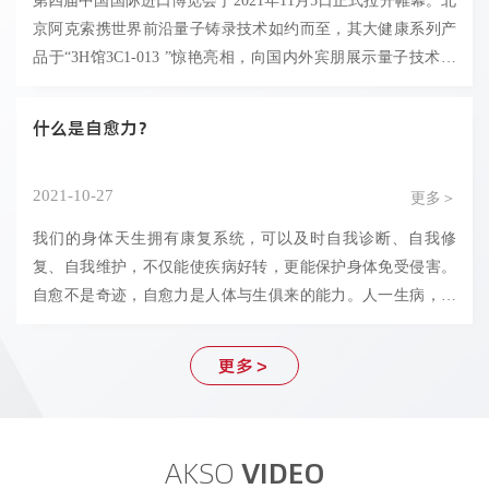
第四届中国国际进口博览会于2021年11月5日正式拉开帷幕。北
京阿克索携世界前沿量子铸录技术如约而至，其大健康系列产
品于“3H馆3C1-013 ”惊艳亮相，向国内外宾朋展示量子技术在
民用健康领域的突破性应用成果
什么是自愈力？
2021-10-27
更多＞
我们的身体天生拥有康复系统，可以及时自我诊断、自我修
复、自我维护，不仅能使疾病好转，更能保护身体免受侵害。
自愈不是奇迹，自愈力是人体与生俱来的能力。人一生病，就
找医生吃药、打针，实际身体越吃越弱，下一次用药的剂量可
能就要成倍增加，特别是抗生素效果还会递减……其实，人体
更多＞
有你想象不到的强大自愈力。无论你现在受困于何种疑难杂
症，只要相信身体的自愈力，改变生活方式，并积极寻求天然
AKSO
VIDEO